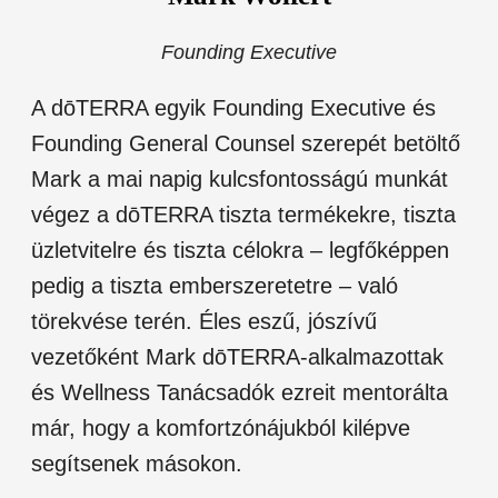
Founding Executive
A dōTERRA egyik Founding Executive és
Founding General Counsel szerepét betöltő
Mark a mai napig kulcsfontosságú munkát
végez a dōTERRA tiszta termékekre, tiszta
üzletvitelre és tiszta célokra – legfőképpen
pedig a tiszta emberszeretetre – való
törekvése terén. Éles eszű, jószívű
vezetőként Mark dōTERRA-alkalmazottak
és Wellness Tanácsadók ezreit mentorálta
már, hogy a komfortzónájukból kilépve
segítsenek másokon.