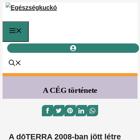
Kilépés
a
tartalomba
Menü
A CÉG története
A d
ō
TERRA 2008-ban jött létre