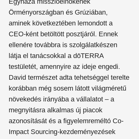
Egyháza misszióelnökének
Örményországban és Grúziában,
aminek következtében lemondott a
CEO-ként betöltött posztjáról. Ennek
ellenére továbbra is szolgálatkészen
látja el tanácsokkal a dōTERRA
testületét, amennyire az ideje engedi.
David természet adta tehetséggel terelte
korábban még sosem látott világméretű
növekedés irányába a vállalatot – a
megnyitásra alkalmas új piacok
azonosítását és a figyelemreméltó Co-
Impact Sourcing-kezdeményezések