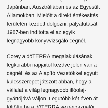
Japánban, Ausztráliában és az Egyesült
Államokban. Mielőtt a direkt értékesítés
területén kezdett dolgozni, pályafutását
1987-ben indította el az egyik
legnagyobb könyvvizsgáló cégnél.
Corey a dōTERRA megalakulásának
legkorábbi napjaitól kezdve jelen van a
cégnél, és az Alapító Vezetőkkel együtt
kulcsszerepet játszott abban, hogy a
vállalat a világ legnagyobb illóolaj-
gyártójává váljon. Legutóbb két éven át
töltötte be a dōTERRA vezérigazgatói