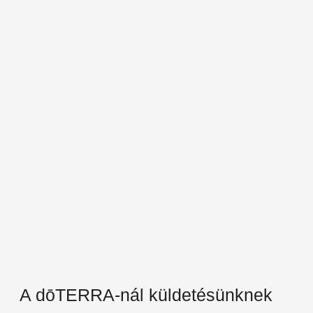
A dōTERRA-nál küldetésünknek