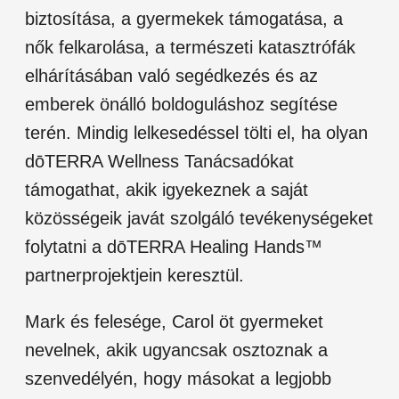
biztosítása, a gyermekek támogatása, a
nők felkarolása, a természeti katasztrófák
elhárításában való segédkezés és az
emberek önálló boldoguláshoz segítése
terén. Mindig lelkesedéssel tölti el, ha olyan
dōTERRA Wellness Tanácsadókat
támogathat, akik igyekeznek a saját
közösségeik javát szolgáló tevékenységeket
folytatni a dōTERRA Healing Hands™
partnerprojektjein keresztül.
Mark és felesége, Carol öt gyermeket
nevelnek, akik ugyancsak osztoznak a
szenvedélyén, hogy másokat a legjobb