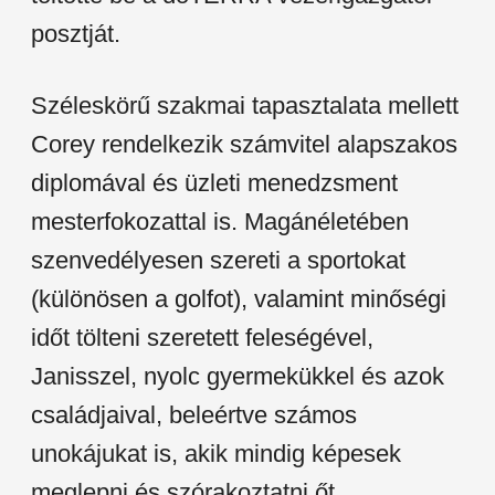
posztját.
Széleskörű szakmai tapasztalata mellett
Corey rendelkezik számvitel alapszakos
diplomával és üzleti menedzsment
mesterfokozattal is. Magánéletében
szenvedélyesen szereti a sportokat
(különösen a golfot), valamint minőségi
időt tölteni szeretett feleségével,
Janisszel, nyolc gyermekükkel és azok
családjaival, beleértve számos
unokájukat is, akik mindig képesek
meglepni és szórakoztatni őt.