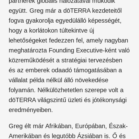
partnerek globális hálózatával működik
együtt. Greg már a dōTERRA kezdeteitől
fogva gyakorolja egyedülálló képességét,
hogy a korlátokon túltekintve új
lehetőségeket fedezzen fel, amely nagyban
meghatározta Founding Executive-ként való
közreműködését a stratégiai tervezésben
és az emberek odaadó támogatásában a
vállalat példa nélkül álló növekedése
folyamán. Nélkülözhetetlen szerepe volt a
dōTERRA világszintű üzleti és jótékonysági
eredményeiben.
Greg élt már Afrikában, Európában, Észak-
Amerikában és legutóbb Ázsiában is. Ő és