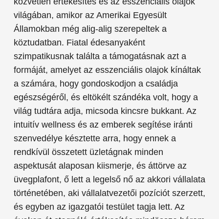
közvetlen értékesítés és az esszenciális olajok
világában, amikor az Amerikai Egyesült
Államokban még alig-alig szerepeltek a
köztudatban. Fiatal édesanyaként
szimpatikusnak találta a támogatásnak azt a
formáját, amelyet az esszenciális olajok kínáltak
a számára, hogy gondoskodjon a családja
egészségéről, és eltökélt szándéka volt, hogy a
világ tudtára adja, micsoda kincsre bukkant. Az
intuitív wellness és az emberek segítése iránti
szenvedélye késztette arra, hogy ennek a
rendkívül összetett üzletágnak minden
aspektusát alaposan kiismerje, és áttörve az
üvegplafont, ő lett a legelső nő az akkori vállalata
történetében, aki vállalatvezetői pozíciót szerzett,
és egyben az igazgatói testület tagja lett. Az