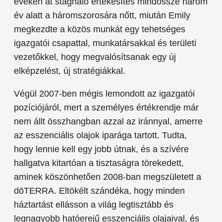
éveken át stagnáló értékesítés mindössze három
év alatt a háromszorosára nőtt, miután Emily
megkezdte a közös munkát egy tehetséges
igazgatói csapattal, munkatársakkal és területi
vezetőkkel, hogy megvalósítsanak egy új
elképzelést, új stratégiákkal.
Végül 2007-ben mégis lemondott az igazgatói
pozíciójáról, mert a személyes értékrendje már
nem állt összhangban azzal az iránnyal, amerre
az esszenciális olajok iparága tartott. Tudta,
hogy lennie kell egy jobb útnak, és a szívére
hallgatva kitartóan a tisztaságra törekedett,
aminek köszönhetően 2008-ban megszületett a
dōTERRA. Eltökélt szándéka, hogy minden
háztartást ellásson a világ legtisztább és
legnagyobb hatóerejű esszenciális olajaival, és