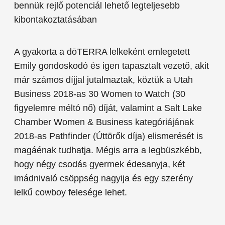
bennük rejlő potenciál lehető legteljesebb
kibontakoztatásában
A gyakorta a dōTERRA lelkeként emlegetett
Emily gondoskodó és igen tapasztalt vezető, akit
már számos díjjal jutalmaztak, köztük a Utah
Business 2018-as 30 Women to Watch (30
figyelemre méltó nő) díját, valamint a Salt Lake
Chamber Women & Business kategóriájának
2018-as Pathfinder (Úttörők díja) elismerését is
magáénak tudhatja. Mégis arra a legbüszkébb,
hogy négy csodás gyermek édesanyja, két
imádnivaló csöppség nagyija és egy szerény
lelkű cowboy felesége lehet.