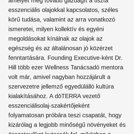
amelyet még tovább gazdagít a tiszta
esszenciális olajokkal kapcsolatos, széles
körű tudása, valamint az arra vonatkozó
ismeretei, milyen kollektív és egyéni
megoldásokat kínálnak az olajok az
egészség és az általánosan jó közérzet
fenntartására. Founding Executive-ként Dr.
Hill több ezer Wellness Tanácsadó mentora
volt már, amivel nagyban hozzájárult a
szervezetre jellemző egyedülálló kultúra
kialakításához. A dōTERRA vezető
esszenciálisolaj-szakértőjeként
folyamatosan próbára teszi csapatát, hogy
kizárólag a legjobb minőségű növényeket és