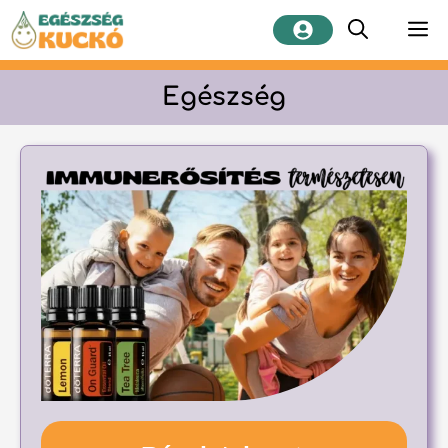
Kilépés
M
a
tartalomba
Egészség