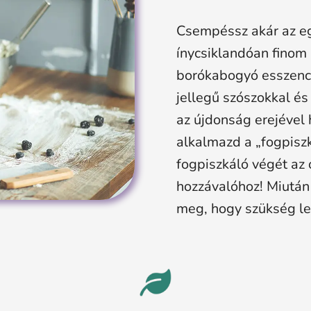
Csempéssz akár az eg
ínycsiklandóan finom 
borókabogyó esszenci
jellegű szószokkal és
az újdonság erejével
alkalmazd a „fogpisz
fogpiszkáló végét az
hozzávalóhoz! Miután
meg, hogy szükség le