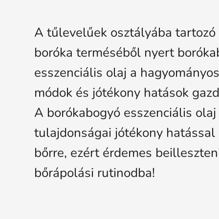
A tűlevelűek osztályába tartoz
boróka terméséből nyert borók
esszenciális olaj a hagyományos
módok és jótékony hatások gazda
A borókabogyó esszenciális olaj
tulajdonságai jótékony hatással
bőrre, ezért érdemes beilleszten
bőrápolási rutinodba!