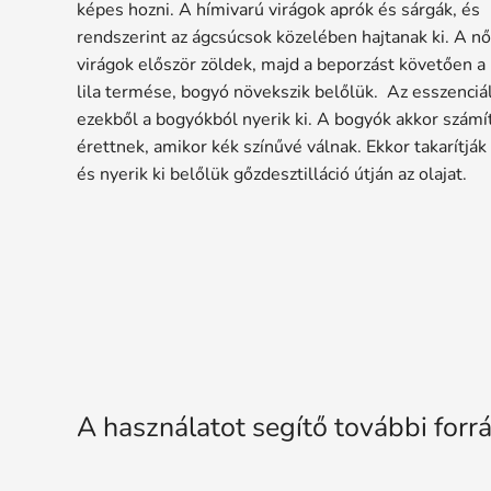
képes hozni. A hímivarú virágok aprók és sárgák, és
rendszerint az ágcsúcsok közelében hajtanak ki. A nő
virágok először zöldek, majd a beporzást követően a
lila termése, bogyó növekszik belőlük. Az esszenciál
ezekből a bogyókból nyerik ki. A bogyók akkor számí
érettnek, amikor kék színűvé válnak. Ekkor takarítják
és nyerik ki belőlük gőzdesztilláció útján az olajat.
A használatot segítő további forr