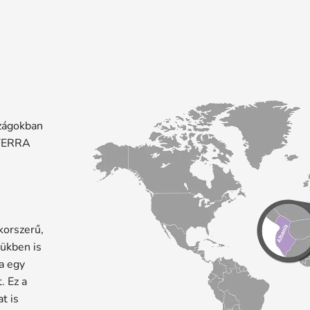
szágokban
oTERRA
korszerű,
vükben is
ka egy
. Ez a
t is