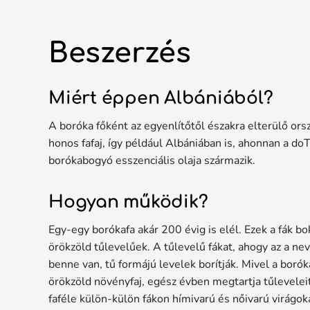
Beszerzés
Miért éppen Albániából?
A boróka főként az egyenlítőtől északra elterülő or
honos fafaj, így például Albániában is, ahonnan a d
borókabogyó esszenciális olaja származik.
Hogyan működik?
Egy-egy borókafa akár 200 évig is elél. Ezek a fák bo
örökzöld tűlevelűek. A tűlevelű fákat, ahogy az a ne
benne van, tű formájú levelek borítják. Mivel a boró
örökzöld növényfaj, egész évben megtartja tűleveleit
faféle külön-külön fákon hímivarú és nőivarú virágoka