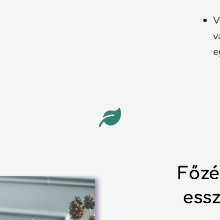
V
v
e
Főzé
essz