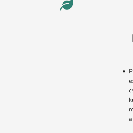
P
e
c
k
m
a