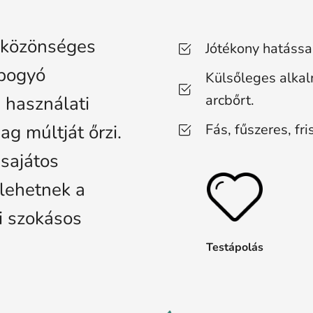
ó közönséges
Jótékony hatással
abogyó
Külsőleges alkal
arcbőrt.
 használati
Fás, fűszeres, fr
g múltját őrzi.
 sajátos
 lehetnek a
i szokásos
Testápolás