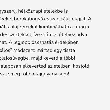
yszerű, hétköznapi ételekbe is
ízeket borókabogyó esszenciális olajjal! A
ális olaj remekül kombinálható a francia
 desszertekkel, íze számos ételhez adva
 hat. A legjobb összhatás érdekében
kálós” módszert: mártsd egy tiszta
 olajosüvegbe, majd keverd a többi
 alaposan elkeverted az ételben, kóstold
sz-e még több olajra vagy sem!