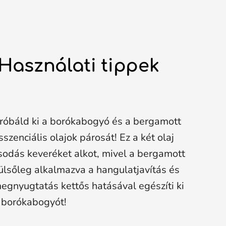
Használati tippek
róbáld ki a borókabogyó és a bergamott
sszenciális olajok párosát! Ez a két olaj
sodás keveréket alkot, mivel a bergamott
ülsőleg alkalmazva a hangulatjavítás és
egnyugtatás kettős hatásával egészíti ki
 borókabogyót!