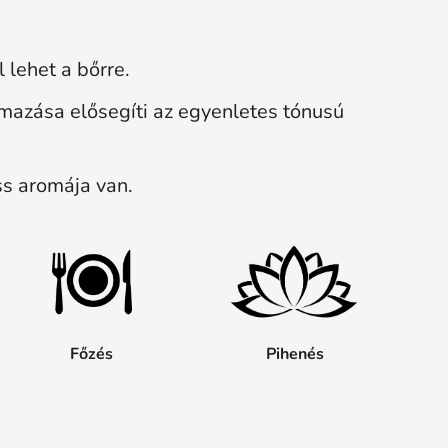
 lehet a bőrre.
mazása elősegíti az egyenletes tónusú
iss aromája van.
Főzés
Pihenés