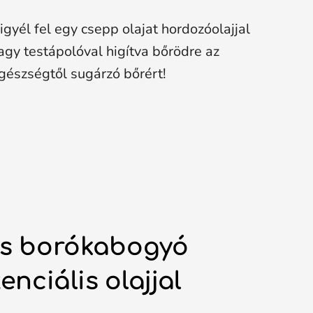
igyél fel egy csepp olajat hordozóolajjal
agy testápolóval higítva bőrödre az
gészségtől sugárzó bőrért!
s borókabogyó
enciális olajjal