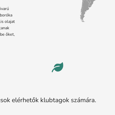
ivarú
 boróka
is olajat
tanak
 be őket,
ások elérhetők klubtagok számára.