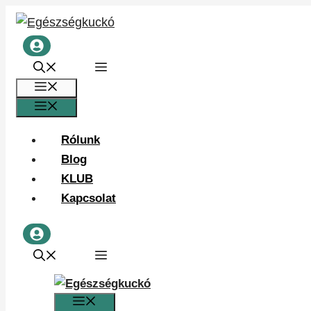
Kilépés
a
tartalomba
Menü
Menü
Rólunk
Blog
KLUB
Kapcsolat
Menü