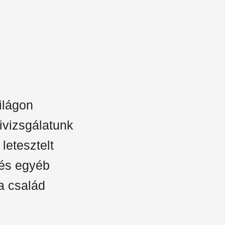
ilágon
ivizsgálatunk
letesztelt
 és egyéb
a család