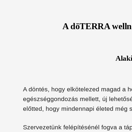
A dōTERRA wellnes
Alakí
A döntés, hogy elkötelezed magad a ho
egészséggondozás mellett, új lehetősé
előtted, hogy mindennapi életed még
Szervezetünk felépítésénél fogva a tá