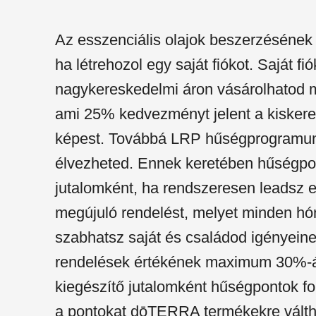
Az esszenciális olajok beszerzésének 
ha létrehozol egy saját fiókot. Saját fió
nagykereskedelmi áron vásárolhatod 
ami 25% kedvezményt jelent a kisker
képest. Továbbá LRP hűségprogramunk
élvezheted. Ennek keretében hűségpon
jutalomként, ha rendszeresen leadsz 
megújuló rendelést, melyet minden h
szabhatsz saját és családod igényein
rendelések értékének maximum 30%-át
kiegészítő jutalomként hűségpontok f
a pontokat dōTERRA termékekre válth