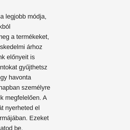
a legjobb módja,
kból
meg a termékeket,
eskedelmi árhoz
 előnyeit is
tokat gyűjthetsz
egy havonta
ónapban személyre
ek megfelelően. A
 nyerheted el
ormájában. Ezeket
atod be.