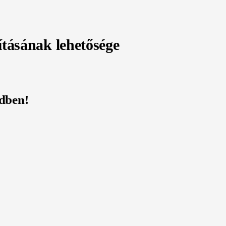
tásának lehetősége
ödben!