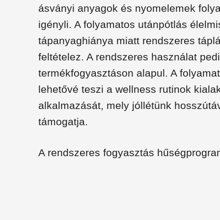
ásványi anyagok és nyomelemek folya
igényli. A folyamatos utánpótlás élelm
tápanyaghiánya miatt rendszeres táplá
feltételez. A rendszeres használat ped
termékfogyasztáson alapul. A folyama
lehetővé teszi a wellness rutinok kiala
alkalmazását, mely jóllétünk hosszútá
támogatja.
A rendszeres fogyasztás hűségprogram