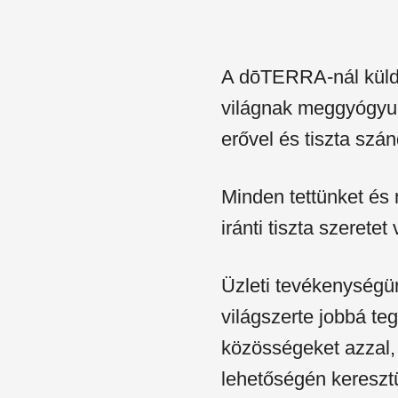
A dōTERRA-nál külde
világnak meggyógyul
erővel és tiszta szá
Minden tettünket és
iránti tiszta szeretet 
Üzleti tevékenységün
világszerte jobbá te
közösségeket azzal, 
lehetőségén keresztü