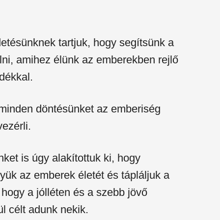
tésünknek tartjuk, hogy segítsünk a
ni, amihez élünk az emberekben rejlő
ndékkal.
 minden döntésünket az emberiség
vezérli.
ket is úgy alakítottuk ki, hogy
gyük az emberek életét és tápláljuk a
hogy a jólléten és a szebb jövő
l célt adunk nekik.