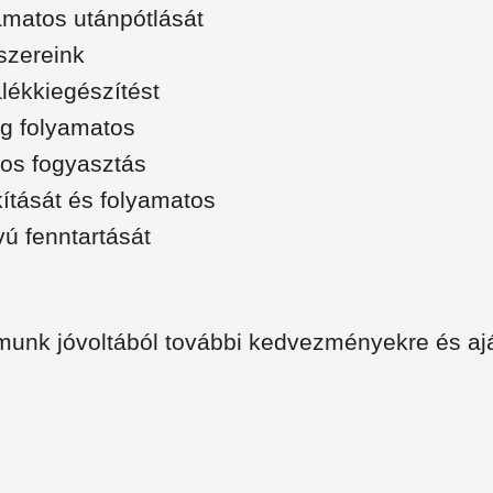
matos utánpótlását
iszereink
lékkiegészítést
ig folyamatos
tos fogyasztás
kítását és folyamatos
vú fenntartását
unk jóvoltából további kedvezményekre és aj