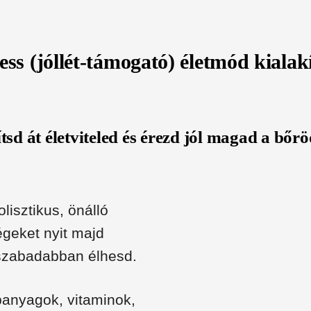
s (jóllét-támogató) életmód kialakí
tsd át életviteled és érezd jól magad a bőr
lisztikus, önálló
geket nyit majd
 szabadabban élhesd.
panyagok, vitaminok,