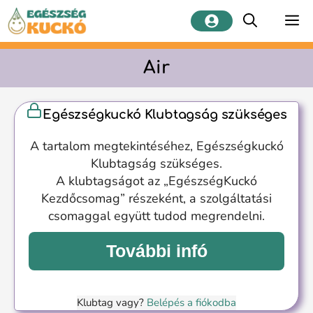
Kilépés
M
a
tartalomba
Air
Egészségkuckó Klubtagság szükséges
A tartalom megtekintéséhez, Egészségkuckó
Klubtagság szükséges.
A klubtagságot az „EgészségKuckó
Kezdőcsomag” részeként, a szolgáltatási
csomaggal együtt tudod megrendelni.
További infó
Klubtag vagy?
Belépés a fiókodba