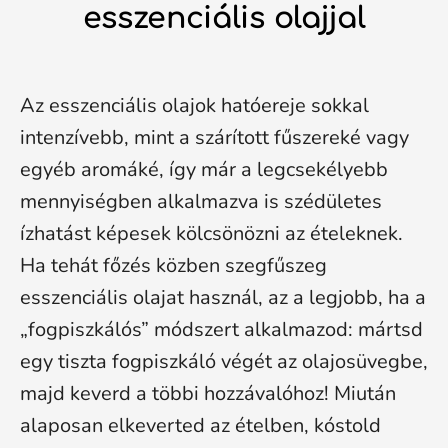
esszenciális olajjal
Az esszenciális olajok hatóereje sokkal
intenzívebb, mint a szárított fűszereké vagy
egyéb aromáké, így már a legcsekélyebb
mennyiségben alkalmazva is szédületes
ízhatást képesek kölcsönözni az ételeknek.
Ha tehát főzés közben szegfűszeg
esszenciális olajat használ, az a legjobb, ha a
„fogpiszkálós” módszert alkalmazod: mártsd
egy tiszta fogpiszkáló végét az olajosüvegbe,
majd keverd a többi hozzávalóhoz! Miután
alaposan elkeverted az ételben, kóstold