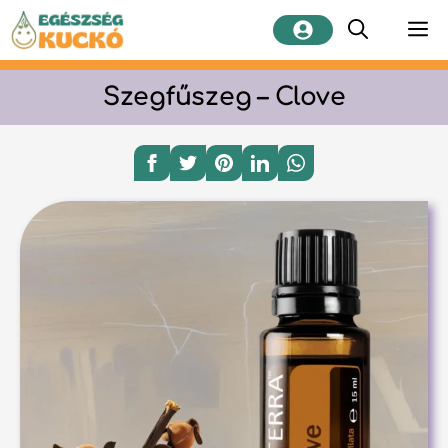
Kilépés
M
a
tartalomba
Szegfűszeg – Clove