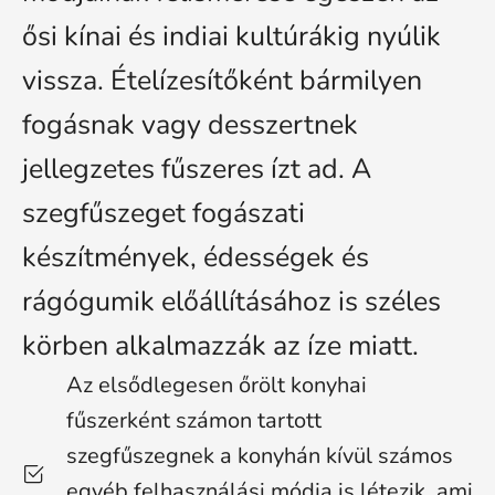
ősi kínai és indiai kultúrákig nyúlik
vissza. Ételízesítőként bármilyen
fogásnak vagy desszertnek
jellegzetes fűszeres ízt ad. A
szegfűszeget fogászati
készítmények, édességek és
rágógumik előállításához is széles
körben alkalmazzák az íze miatt.
Az elsődlegesen őrölt konyhai
fűszerként számon tartott
szegfűszegnek a konyhán kívül számos
egyéb felhasználási módja is létezik, ami