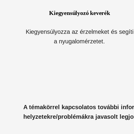
Kiegyensúlyozó keverék
Kiegyensúlyozza az érzelmeket és segíti
a nyugalomérzetet.
A témakörrel kapcsolatos további info
helyzetekre/problémákra javasolt leg