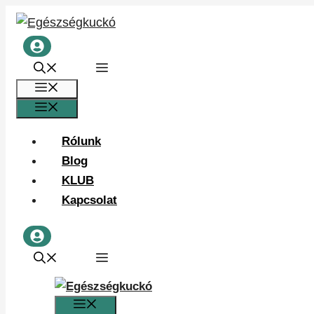
Kilépés
a
tartalomba
Menü
Menü
Rólunk
Blog
KLUB
Kapcsolat
Menü