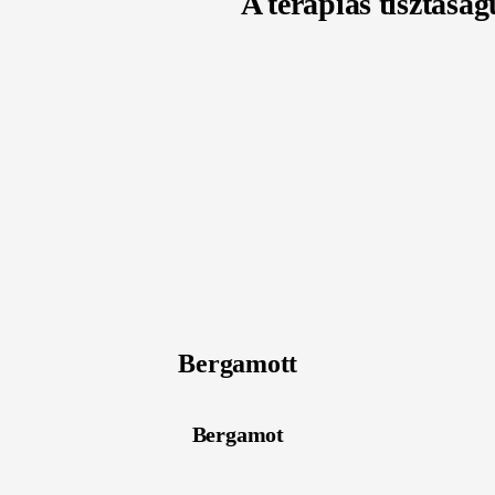
A terápiás tisztaság
Bergamott
Bergamot