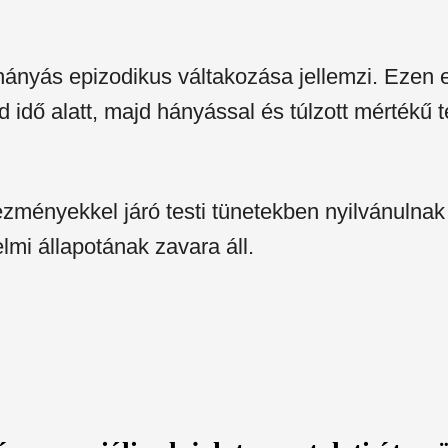
hányás epizodikus váltakozása jellemzi. Ezen 
id idő alatt, majd hányással és túlzott mérték
kezményekkel járó testi tünetekben nyilvánulna
lmi állapotának zavara áll.