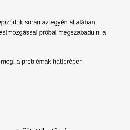
epizódok során az egyén általában
ű testmozgással próbál megszabadulni a
k meg, a problémák hátterében