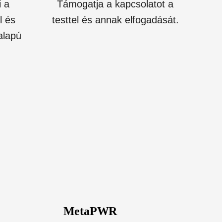
i a
Támogatja a kapcsolatot a
l és
testtel és annak elfogadását.
alapú
MetaPWR