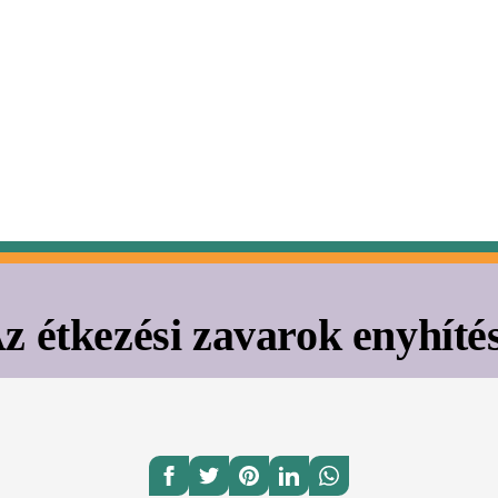
z étkezési zavarok enyhíté