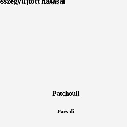
összegyűjtött hatásai
Patchouli
Pacsuli