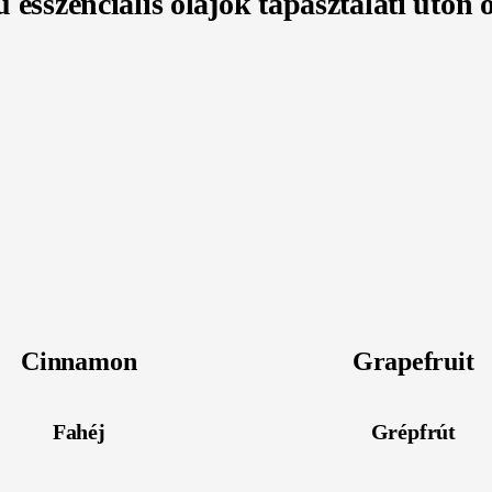
ú esszenciális olajok tapasztalati úton 
Cinnamon
Grapefruit
Fahéj
Grépfrút