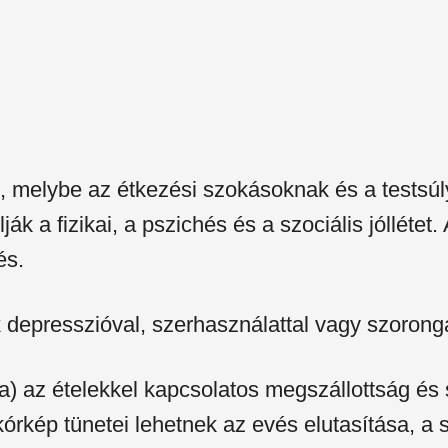
t, melybe az étkezési szokásoknak és a testsú
ák a fizikai, a pszichés és a szociális jólléte
és.
 depresszióval, szerhasználattal vagy szorong
a) az ételekkel kapcsolatos megszállottság és
 kórkép tünetei lehetnek az evés elutasítása, a 