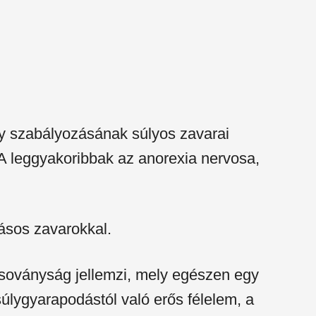
ly szabályozásának súlyos zavarai
t. A leggyakoribbak az anorexia nervosa,
ásos zavarokkal.
 soványság jellemzi, mely egészen egy
súlygyarapodástól való erős félelem, a