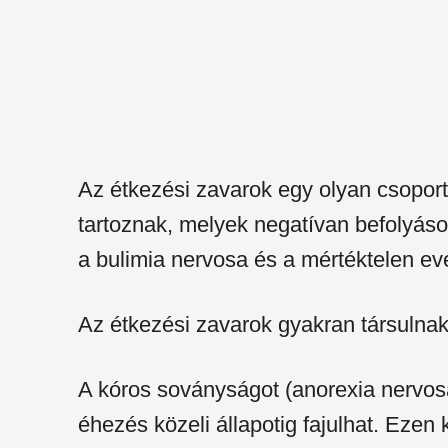
Az étkezési zavarok egy olyan csopor
tartoznak, melyek negatívan befolyásolj
a bulimia nervosa és a mértéktelen ev
Az étkezési zavarok gyakran társulnak
A kóros soványságot (anorexia nervos
éhezés közeli állapotig fajulhat. Ezen