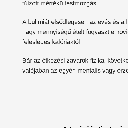
túlzott mértékű testmozgás.
A bulimiát elsődlegesen az evés és a 
nagy mennyiségű ételt fogyaszt el röv
felesleges kalóriáktól.
Bár az étkezési zavarok fizikai követ
valójában az egyén mentális vagy érze