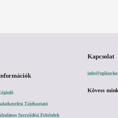
Kapcsolat
info@egikucko
Információk
Kövess mink
Céginfó
Adatkezelési Tájékoztató
ltalános Szerződési Feltételek