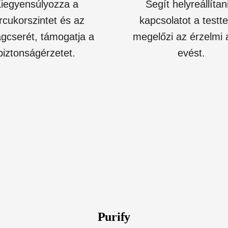
iegyensúlyozza a
Segít helyreállítan
rcukorszintet és az
kapcsolatot a testte
gcserét, támogatja a
megelőzi az érzelmi 
biztonságérzetet.
evést.
Purify