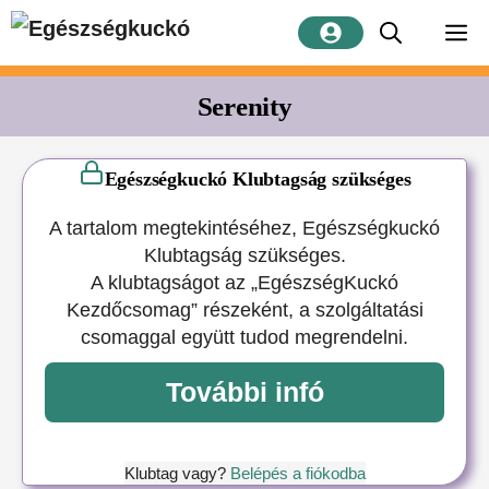
Kilépés
M
a
tartalomba
Serenity
Egészségkuckó Klubtagság szükséges
A tartalom megtekintéséhez, Egészségkuckó
Klubtagság szükséges.
A klubtagságot az „EgészségKuckó
Kezdőcsomag” részeként, a szolgáltatási
csomaggal együtt tudod megrendelni.
További infó
Klubtag vagy?
Belépés a fiókodba