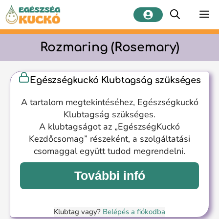
Kilépés
M
a
tartalomba
Rozmaring (Rosemary)
Egészségkuckó Klubtagság szükséges
A tartalom megtekintéséhez, Egészségkuckó
Klubtagság szükséges.
A klubtagságot az „EgészségKuckó
Kezdőcsomag” részeként, a szolgáltatási
csomaggal együtt tudod megrendelni.
További infó
Klubtag vagy?
Belépés a fiókodba