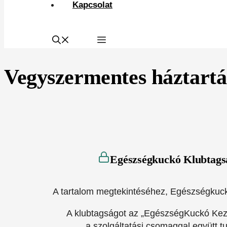
Kapcsolat
Vegyszermentes háztartá
Egészségkuckó Klubtags
A tartalom megtekintéséhez, Egészségkuc
A klubtagságot az „EgészségKuckó Ke
a szolgáltatási csomaggal együtt t