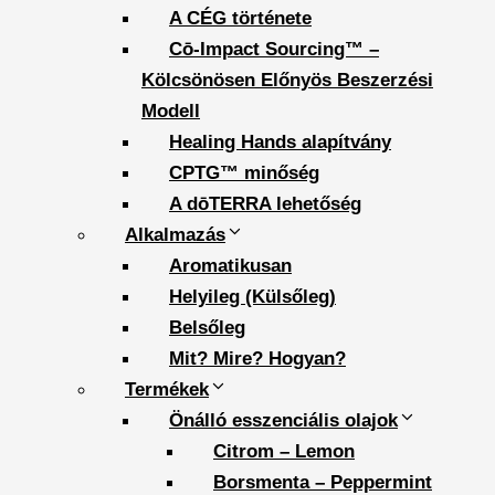
A CÉG története
Cō-Impact Sourcing™ –
Kölcsönösen Előnyös Beszerzési
Modell
Healing Hands alapítvány
CPTG™ minőség
A dōTERRA lehetőség
Alkalmazás
Aromatikusan
Helyileg (Külsőleg)
Belsőleg
Mit? Mire? Hogyan?
Termékek
Önálló esszenciális olajok
Citrom – Lemon
Borsmenta – Peppermint