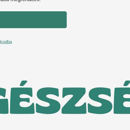
ókodba