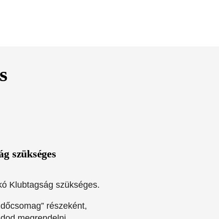
s
ág szükséges
kó Klubtagság szükséges.
zdőcsomag” részeként,
udod megrendelni.