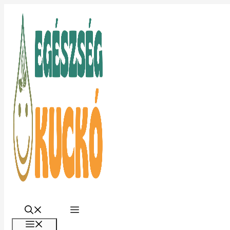
Kilépés
a
tartalomba
Menü