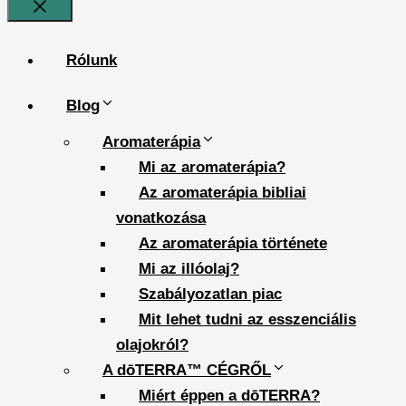
Bezár
Rólunk
Blog
Aromaterápia
Mi az aromaterápia?
Az aromaterápia bibliai
vonatkozása
Az aromaterápia története
Mi az illóolaj?
Szabályozatlan piac
Mit lehet tudni az esszenciális
olajokról?
A dōTERRA™ CÉGRŐL
Miért éppen a dōTERRA?