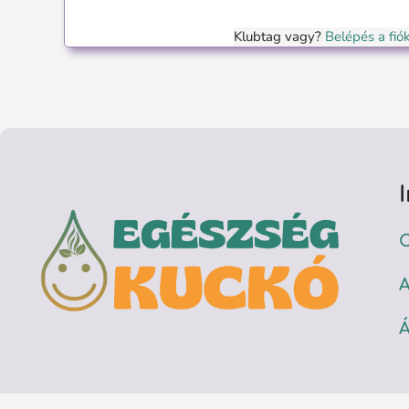
Klubtag vagy?
Belépés a fi
C
A
Á