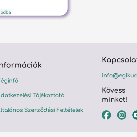
ókodba
Kapcsola
Információk
info@egikuc
éginfó
Kövess
datkezelési Tájékoztató
minket!
ltalános Szerződési Feltételek