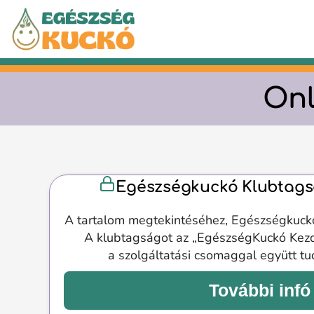
Kilépés
a
tartalomba
Onl
Egészségkuckó Klubtags
A tartalom megtekintéséhez, Egészségkuck
A klubtagságot az „EgészségKuckó Kez
a szolgáltatási csomaggal együtt t
További infó