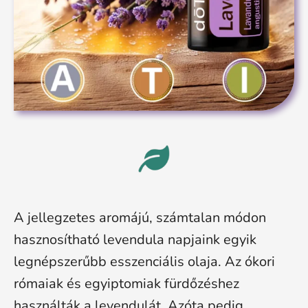
A jellegzetes aromájú, számtalan módon
hasznosítható levendula napjaink egyik
legnépszerűbb esszenciális olaja. Az ókori
rómaiak és egyiptomiak fürdőzéshez
használták a levendulát. Azóta pedig