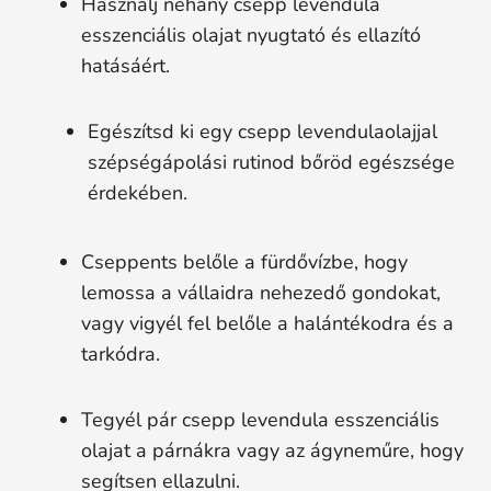
Használj néhány csepp levendula
esszenciális olajat nyugtató és ellazító
hatásáért.
Egészítsd ki egy csepp levendulaolajjal
szépségápolási rutinod bőröd egészsége
érdekében.
Cseppents belőle a fürdővízbe, hogy
lemossa a vállaidra nehezedő gondokat,
vagy vigyél fel belőle a halántékodra és a
tarkódra.
Tegyél pár csepp levendula esszenciális
olajat a párnákra vagy az ágyneműre, hogy
segítsen ellazulni.