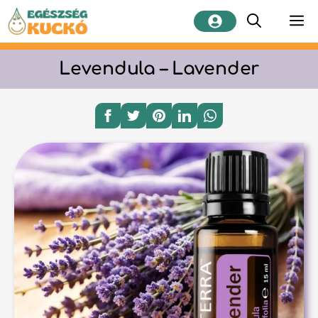
Kilépés
M
a
tartalomba
Levendula – Lavender