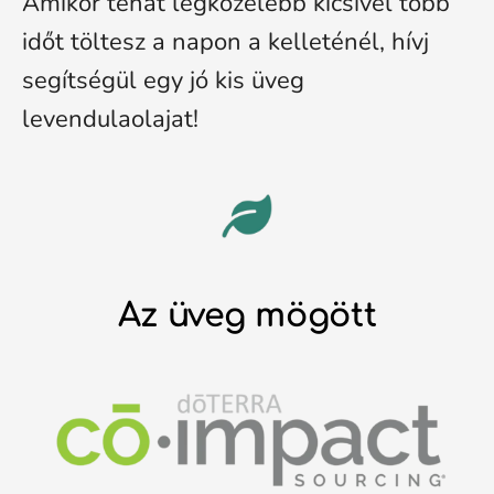
Amikor tehát legközelebb kicsivel több
időt töltesz a napon a kelleténél, hívj
segítségül egy jó kis üveg
levendulaolajat!
Az üveg mögött