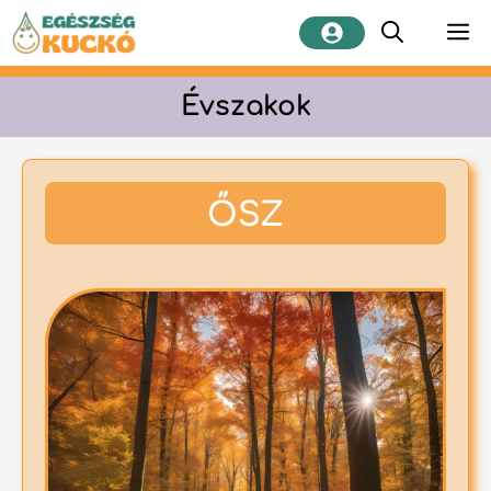
Kilépés
M
a
tartalomba
Évszakok
ŐSZ