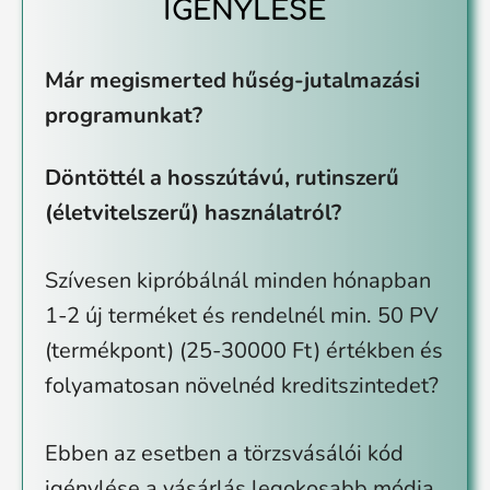
IGÉNYLÉSE
Már megismerted hűség-jutalmazási
programunkat?
Döntöttél a hosszútávú, rutinszerű
(életvitelszerű) használatról?
Szívesen kipróbálnál minden hónapban
1-2 új terméket és rendelnél min. 50 PV
(termékpont) (25-30000 Ft) értékben és
folyamatosan növelnéd kreditszintedet?
Ebben az esetben a törzsvásálói kód
igénylése a vásárlás legokosabb módja.