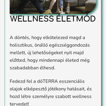
WELLNESS ÉLETMÓD
A döntés, hogy elkötelezed magd a
holisztikus, önálló egészséggondozás
mellett, új lehetőségeket nyit majd
előtted, hogy mindennapi életed még
szabadabban élhesd.
Fedezd fel a dōTERRA esszenciális
olajok elképesztő jótékony hatásait, és
hozd létre személyre szabott wellness
tervedet!