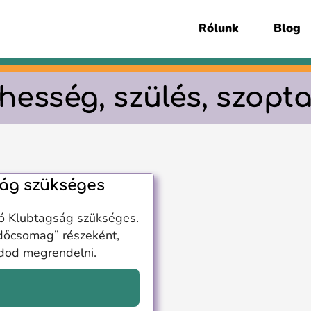
Rólunk
Blog
hesség, szülés, szopt
ág szükséges
ó Klubtagság szükséges.
dőcsomag” részeként,
udod megrendelni.