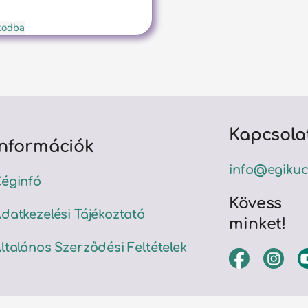
ókodba
Kapcsola
Információk
info@egikuc
éginfó
Kövess
datkezelési Tájékoztató
minket!
ltalános Szerződési Feltételek