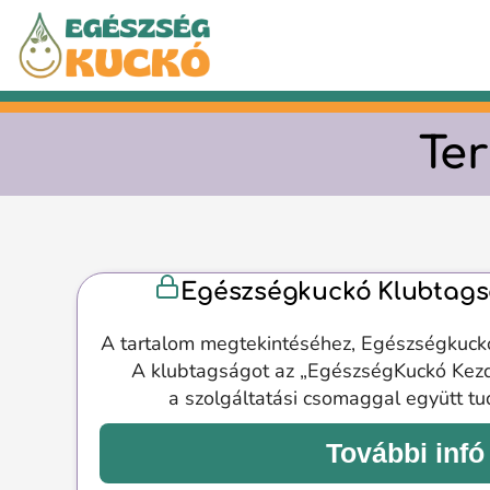
Kilépés
a
tartalomba
Ter
Egészségkuckó Klubtags
A tartalom megtekintéséhez, Egészségkuck
A klubtagságot az „EgészségKuckó Kez
a szolgáltatási csomaggal együtt t
További infó