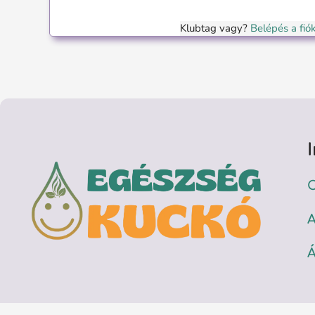
Klubtag vagy?
Belépés a fi
C
A
Á