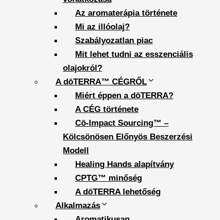
Az aromaterápia története
Mi az illóolaj?
Szabályozatlan piac
Mit lehet tudni az esszenciális
olajokról?
A dōTERRA™ CÉGRŐL
Miért éppen a dōTERRA?
A CÉG története
Cō-Impact Sourcing™ –
Kölcsönösen Előnyös Beszerzési
Modell
Healing Hands alapítvány
CPTG™ minőség
A dōTERRA lehetőség
Alkalmazás
Aromatikusan