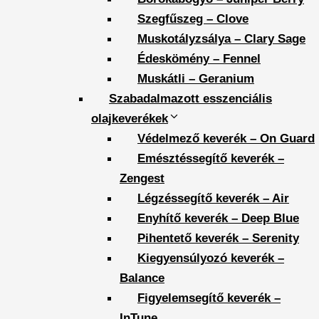
Szegfűszeg – Clove
Muskotályzsálya – Clary Sage
Édeskömény – Fennel
Muskátli – Geranium
Szabadalmazott esszenciális
olajkeverékek
Védelmező keverék – On Guard
Emésztéssegítő keverék –
Zengest
Légzéssegítő keverék – Air
Enyhítő keverék – Deep Blue
Pihentető keverék – Serenity
Kiegyensúlyozó keverék –
Balance
Figyelemsegítő keverék –
InTune