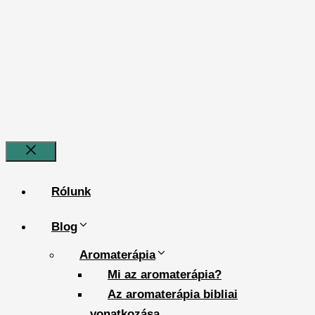
Bezár
Rólunk
Blog
Aromaterápia
Mi az aromaterápia?
Az aromaterápia bibliai
vonatkozása