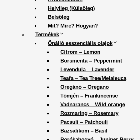
Helyileg (Külsőleg)
Belsőleg
Mit? Mire? Hogyan?
Termékek
Önálló esszenciális olajok
Citrom – Lemon
Borsmenta – Peppermint
Levendula – Lavender
Teafa – Tea Tree/Melaleuca
Oregánó – Oregano
Tömjén – Frankincense
Vadnarancs – Wild orange
Rozmaring – Rosemary
Pacsuli – Patchouli
Bazsalikom – Basil
Borókabogyó – Juniper Berry