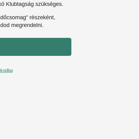
kó Klubtagság szükséges.
zdőcsomag” részeként,
udod megrendelni.
ókodba