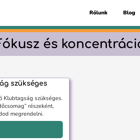
Rólunk
Blog
Fókusz és koncentráci
ág szükséges
ó Klubtagság szükséges.
dőcsomag” részeként,
udod megrendelni.