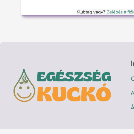
Klubtag vagy?
Belépés a fi
C
A
Á