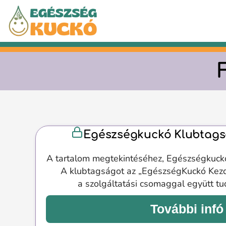
Kilépés
a
tartalomba
Egészségkuckó Klubtags
A tartalom megtekintéséhez, Egészségkuck
A klubtagságot az „EgészségKuckó Kez
a szolgáltatási csomaggal együtt t
További infó