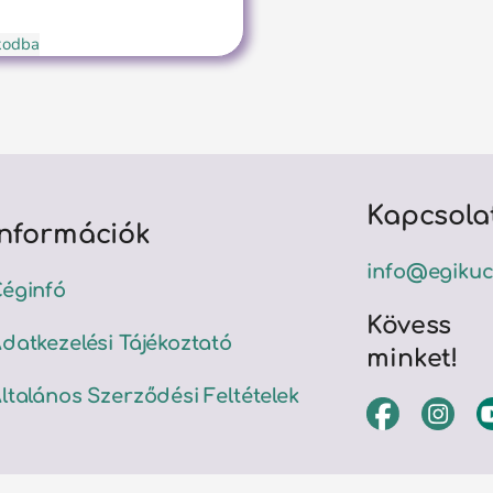
ókodba
Kapcsola
Információk
info@egikuc
éginfó
Kövess
datkezelési Tájékoztató
minket!
ltalános Szerződési Feltételek