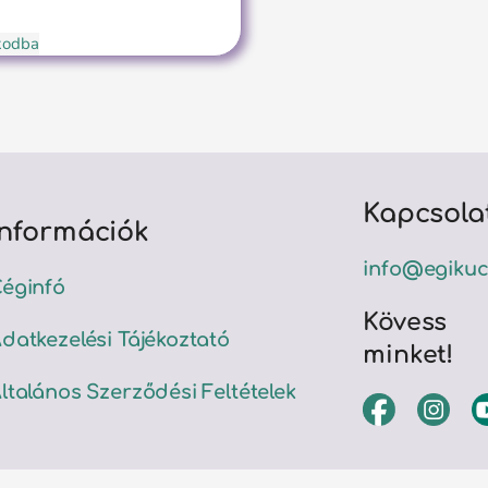
ókodba
Kapcsola
Információk
info@egikuc
éginfó
Kövess
datkezelési Tájékoztató
minket!
ltalános Szerződési Feltételek