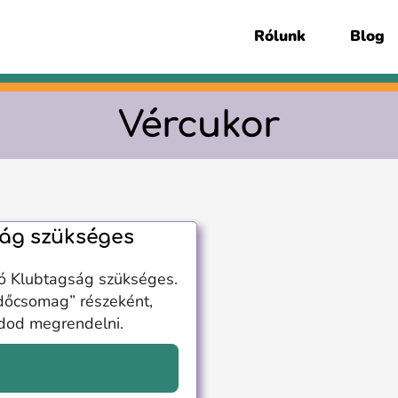
Rólunk
Blog
Vércukor
ág szükséges
ó Klubtagság szükséges.
dőcsomag” részeként,
udod megrendelni.