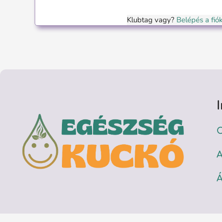
Klubtag vagy?
Belépés a fi
C
A
Á