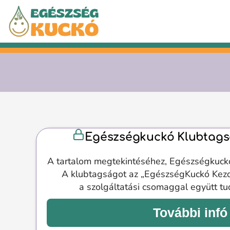
Kilépés
a
tartalomba
Egészségkuckó Klubtags
A tartalom megtekintéséhez, Egészségkuck
A klubtagságot az „EgészségKuckó Kez
a szolgáltatási csomaggal együtt t
További infó