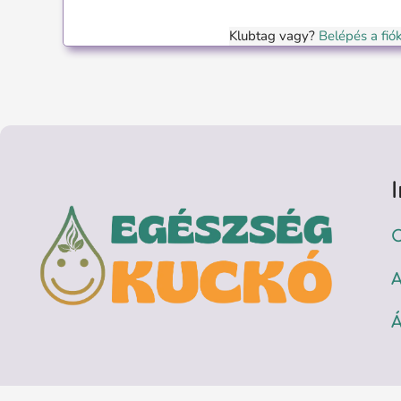
Klubtag vagy?
Belépés a fi
C
A
Á