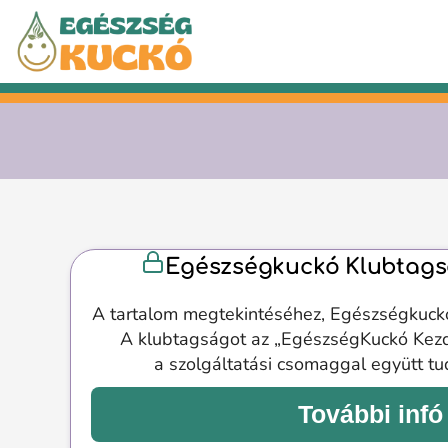
Kilépés
a
tartalomba
Egészségkuckó Klubtags
A tartalom megtekintéséhez, Egészségkuck
A klubtagságot az „EgészségKuckó Kez
a szolgáltatási csomaggal együtt t
További infó