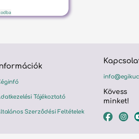
ókodba
Kapcsola
Információk
info@egikuc
éginfó
Kövess
datkezelési Tájékoztató
minket!
ltalános Szerződési Feltételek