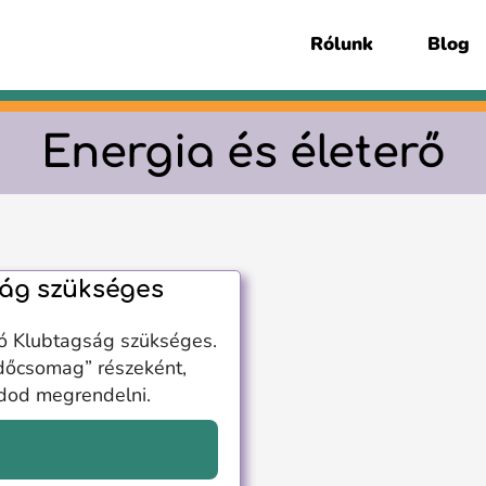
Rólunk
Blog
Energia és életerő
ág szükséges
ó Klubtagság szükséges.
dőcsomag” részeként,
udod megrendelni.