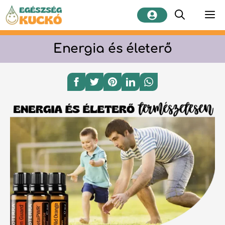
Kilépés
M
a
tartalomba
Energia és életerő