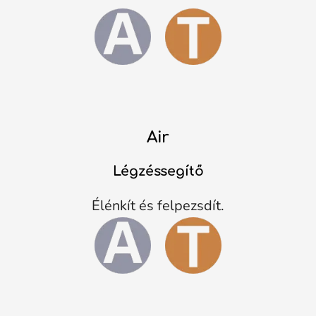
Air
Légzéssegítő
Élénkít és felpezsdít.