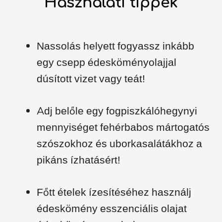
Használati tippek
Nassolás helyett fogyassz inkább
egy csepp édesköményolajjal
dúsított vizet vagy teát!
Adj belőle egy fogpiszkálóhegynyi
mennyiséget fehérbabos mártogatós
szószokhoz és uborkasalátákhoz a
pikáns ízhatásért!
Főtt ételek ízesítéséhez használj
édeskömény esszenciális olajat