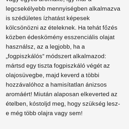
legcsekélyebb mennyiségben alkalmazva
is szédületes ízhatást képesek
kölcsönözni az ételeknek. Ha tehát főzés
közben édeskömény esszenciális olajat
használsz, az a legjobb, ha a
„fogpiszkálós” módszert alkalmazod:
mártsd egy tiszta fogpiszkáló végét az
olajosüvegbe, majd keverd a többi
hozzávalóhoz a hamisítatlan ánizsos
aromáért! Miután alaposan elkeverted az
ételben, kóstoljd meg, hogy szükség lesz-
e még több olajra vagy sem!