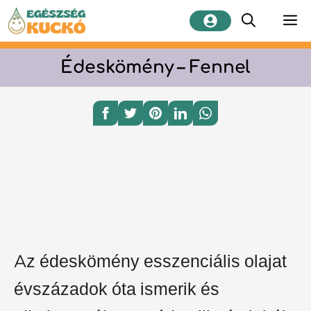
Kilépés
M
a
tartalomba
Édeskömény – Fennel
Az édeskömény esszenciális olajat
évszázadok óta ismerik és