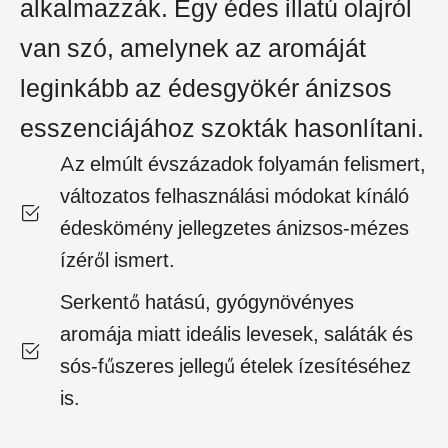
alkalmazzák. Egy édes illatú olajról
van szó, amelynek az aromáját
leginkább az édesgyökér ánizsos
esszenciájához szokták hasonlítani.
Az elmúlt évszázadok folyamán felismert,
változatos felhasználási módokat kínáló
édeskömény jellegzetes ánizsos-mézes
ízéről ismert.
Serkentő hatású, gyógynövényes
aromája miatt ideális levesek, saláták és
sós-fűszeres jellegű ételek ízesítéséhez
is.