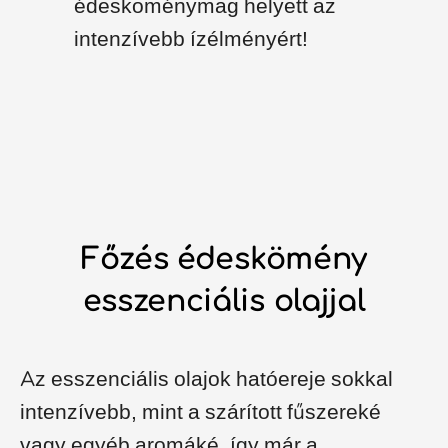
édesköménymag helyett az
intenzívebb ízélményért!
Főzés édeskömény
esszenciális olajjal
Az esszenciális olajok hatóereje sokkal
intenzívebb, mint a szárított fűszereké
vagy egyéb aromáké, így már a