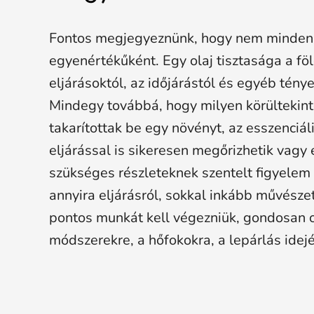
Fontos megjegyeznünk, hogy nem minden es
egyenértékűként. Egy olaj tisztasága a föl
eljárásoktól, az időjárástól és egyéb tény
Mindegy továbbá, hogy milyen körültekint
takarítottak be egy növényt, az esszenciál
eljárással is sikeresen megőrizhetik vagy
szükséges részleteknek szentelt figyelem 
annyira eljárásról, sokkal inkább művésze
pontos munkát kell végezniük, gondosan o
módszerekre, a hőfokokra, a lepárlás idej