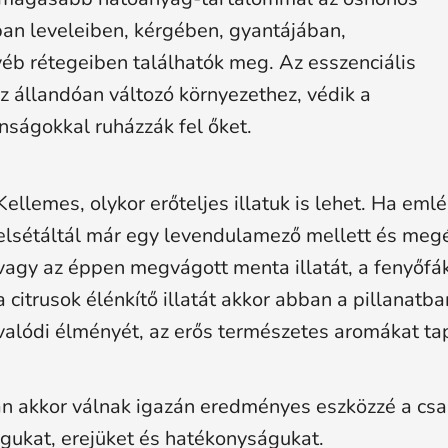
an leveleiben, kérgében, gyantájában,
yéb rétegeiben találhatók meg. Az esszenciális
z állandóan változó környezethez, védik a
nságokkal ruházzák fel őket.
Kellemes, olykor erőteljes illatuk is lehet. Ha emlék
elsétáltál már egy levendulamező mellett és megé
vagy az éppen megvágott menta illatát, a fenyőfák 
a citrusok élénkítő illatát akkor abban a pillanatb
valódi élményét, az erős természetes aromákat ta
n akkor válnak igazán eredményes eszközzé a csal
águkat, erejüket és hatékonyságukat.