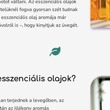
ot váltani. Az esszenciális olajok
ételüknél fogva gyorsan szét tudnak
 esszenciális olaj aromája már
olról is –, hogy kinyitjuk az üvegét.
szenciális olajok?
san terjednek a levegőben, az
után az illékony aromás