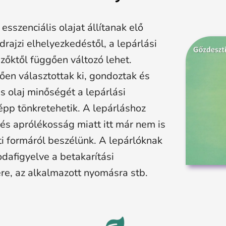
szenciális olajat állítanak elő
drajzi elhelyezkedéstől, a lepárlási
ezőktől függően változó lehet.
ően választottak ki, gondoztak és
is olaj minőségét a lepárlási
 épp tönkretehetik. A lepárláshoz
és aprólékosság miatt itt már nem is
ti formáról beszélünk. A lepárlóknak
dafigyelve a betakarítási
ére, az alkalmazott nyomásra stb.