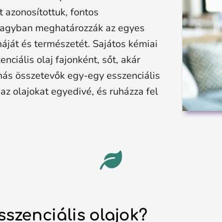
 azonosítottuk, fontos
nagyban meghatározzák az egyes
máját és természetét. Sajátos kémiai
ciális olaj fajonként, sőt, akár
más összetevők egy-egy esszenciális
az olajokat egyedivé, és ruházza fel
szenciális olajok?