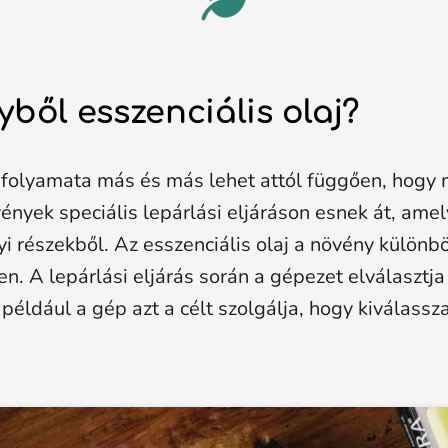
ből esszenciális olaj?
s folyamata más és más lehet attól függően, hogy m
nyek speciális lepárlási eljáráson esnek át, amel
nyi részekből. Az esszenciális olaj a növény külön
A lepárlási eljárás során a gépezet elválasztja a
n például a gép azt a célt szolgálja, hogy kiválassz