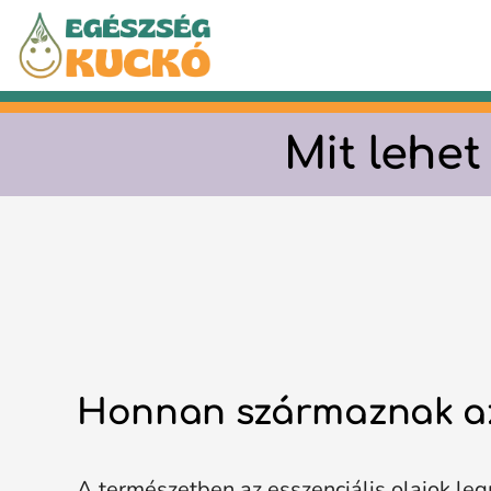
Kilépés
a
tartalomba
Mit lehet
Honnan származnak az 
A természetben az esszenciális olajok 