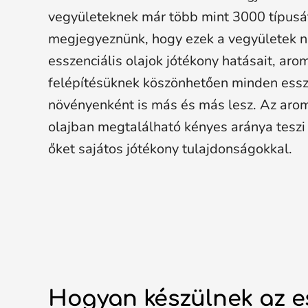
vegyületeknek már több mint 3000 típusát
megjegyeznünk, hogy ezek a vegyületek 
esszenciális olajok jótékony hatásait, aro
felépítésüknek köszönhetően minden esszen
növényenként is más és más lesz. Az aro
olajban megtalálható kényes aránya teszi 
őket sajátos jótékony tulajdonságokkal.
Hogyan készülnek az es