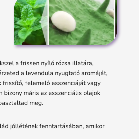
szel a frissen nyíló rózsa illatára,
rzeted a levendula nyugtató aromáját,
frissítő, felemelő esszenciáját vagy
an bizony máris az esszenciális olajok
pasztaltad meg.
ád jóllétének fenntartásában, amikor