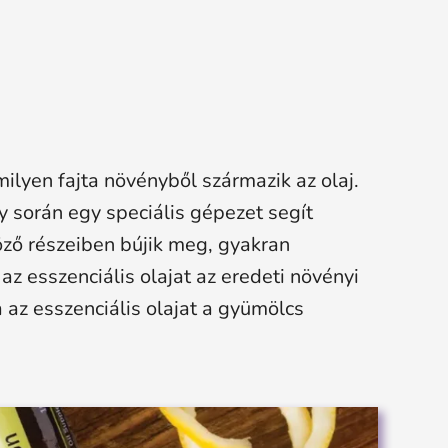
ilyen fajta növényből származik az olaj.
y során egy speciális gépezet segít
böző részeiben bújik meg, gyakran
z esszenciális olajat az eredeti növényi
a az esszenciális olajat a gyümölcs