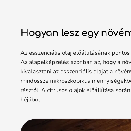
Hogyan lesz egy növény
Az esszenciális olaj előállításának ponto
Az alapelképzelés azonban az, hogy a növé
kiválasztani az esszenciális olajat a növé
mindössze mikroszkopikus mennyiségekben. 
résztől. A citrusos olajok előállítása sorá
héjából.