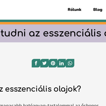
Rólunk
Blog
 tudni az esszenciális 
esszenciális olajok?
legmagasabb hatóanyag-tartalommal az őshonos