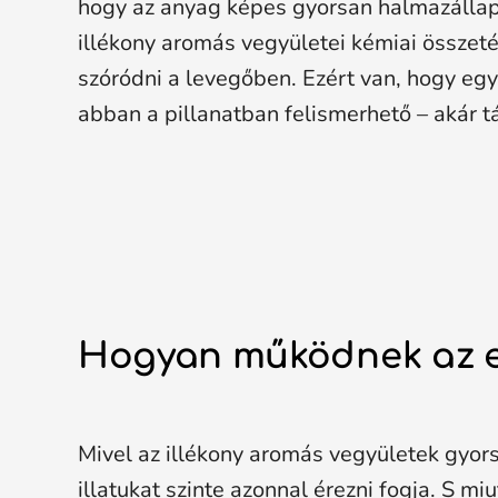
hogy az anyag képes gyorsan halmazállapot
illékony aromás vegyületei kémiai összet
szóródni a levegőben. Ezért van, hogy egy
abban a pillanatban felismerhető – akár táv
Hogyan működnek az es
Mivel az illékony aromás vegyületek gyor
illatukat szinte azonnal érezni fogja. S mi