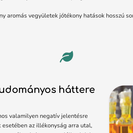
ony aromás vegyületek jótékony hatások hosszú so
 tudományos háttere
mos valamilyen negatív jelentésre
k esetében az illékonyság arra utal,