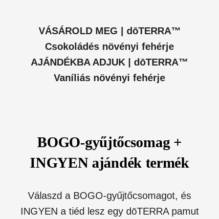
VÁSÁROLD MEG | dōTERRA™
Csokoládés növényi fehérje
AJÁNDÉKBA ADJUK | dōTERRA™
Vaníliás növényi fehérje
BOGO-gyűjtőcsomag +
INGYEN ajándék termék
Válaszd a BOGO-gyűjtőcsomagot, és
INGYEN a tiéd lesz egy dōTERRA pamut