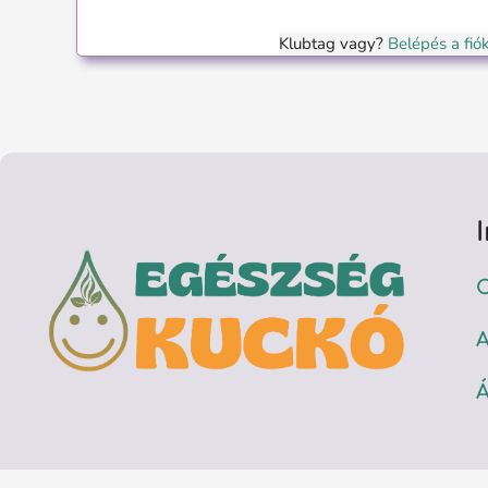
Klubtag vagy?
Belépés a fi
C
A
Á