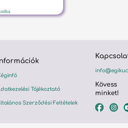
ókodba
Kapcsola
Információk
info@egikuc
éginfó
Kövess
datkezelési Tájékoztató
minket!
ltalános Szerződési Feltételek