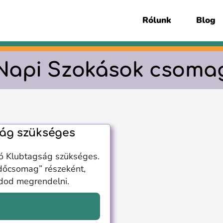
Rólunk
Blog
Napi Szokások csoma
ág szükséges
ó Klubtagság szükséges.
dőcsomag” részeként,
udod megrendelni.