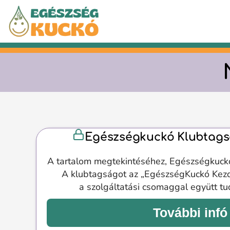
Kilépés
a
tartalomba
Egészségkuckó Klubtags
A tartalom megtekintéséhez, Egészségkuck
A klubtagságot az „EgészségKuckó Kez
a szolgáltatási csomaggal együtt t
További infó