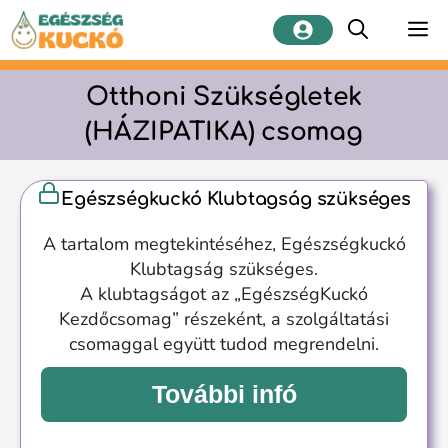
Kilépés
M
a
tartalomba
Otthoni Szükségletek
(HÁZIPATIKA) csomag
Egészségkuckó Klubtagság szükséges
A tartalom megtekintéséhez, Egészségkuckó
Klubtagság szükséges.
A klubtagságot az „EgészségKuckó
Kezdőcsomag” részeként, a szolgáltatási
csomaggal együtt tudod megrendelni.
További infó