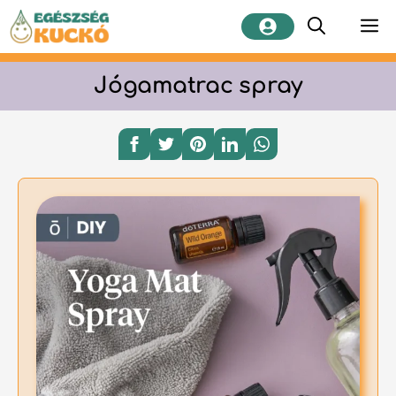
Kilépés
M
a
tartalomba
Jógamatrac spray