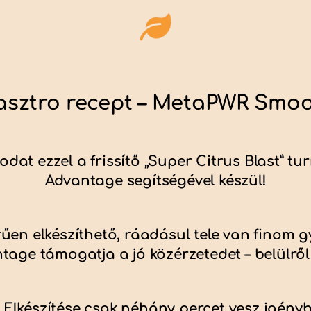
sztro recept – MetaPWR Smo
odat ezzel a frissítő „Super Citrus Blast” 
Advantage segítségével készül!
űen elkészíthető, ráadásul tele van finom
tage támogatja a jó közérzetedet – belülről k
Elkészítése csak néhány percet vesz igényb