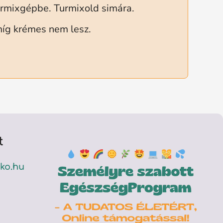
rmixgépbe. Turmixold simára.
míg krémes nem lesz.
t
ko.hu