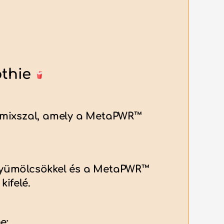
othie
turmixszal, amely a MetaPWR™
 gyümölcsökkel és a MetaPWR™
ifelé.
e: