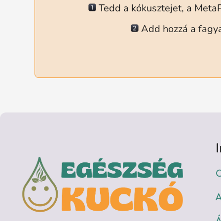
Tedd a kókusztejet, a Met
Add hozzá a fagya
C
A