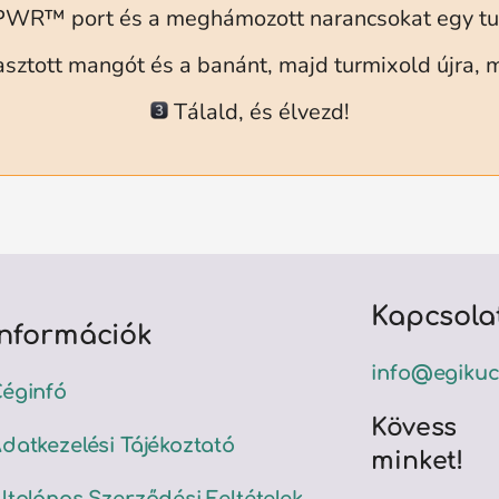
aPWR™ port és a meghámozott narancsokat egy tu
sztott mangót és a banánt, majd turmixold újra, 
Tálald, és élvezd!
Kapcsola
Információk
info@egikuc
éginfó
Kövess
datkezelési Tájékoztató
minket!