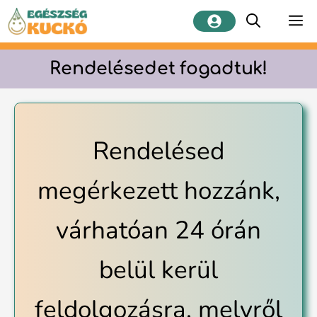
Kilépés
M
a
tartalomba
Rendelésedet fogadtuk!
Rendelésed
megérkezett hozzánk,
várhatóan 24 órán
belül kerül
feldolgozásra, melyről