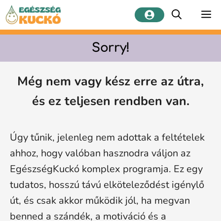
Kilépés
M
a
tartalomba
Sorry!
Még nem vagy kész erre az útra,
és ez teljesen rendben van.
Úgy tűnik, jelenleg nem adottak a feltételek
ahhoz, hogy valóban hasznodra váljon az
EgészségKuckó komplex programja. Ez egy
tudatos, hosszú távú elköteleződést igénylő
út, és csak akkor működik jól, ha megvan
benned a szándék, a motiváció és a