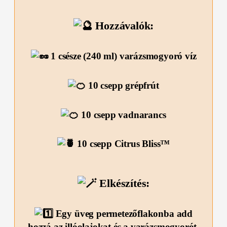
Hozzávalók:
1 csésze (240 ml) varázsmogyoró víz
10 csepp grépfrút
10 csepp vadnarancs
10 csepp Citrus Bliss™
Elkészítés:
Egy üveg permetezőflakonba add
hozzá az illóolajokat és a varázsmogyorót.