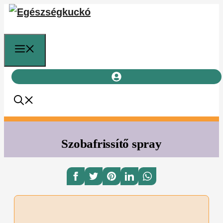
Kilépés
a
tartalomba
Menü
Szobafrissítő spray