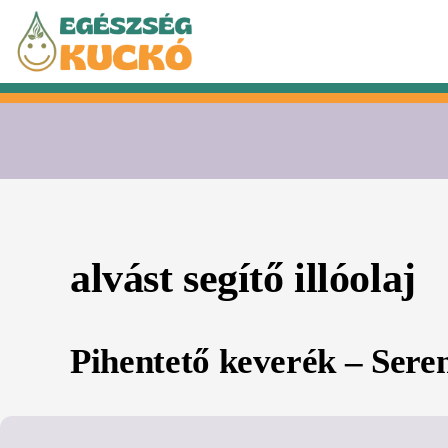
Kilépés
a
tartalomba
alvást segítő illóolaj
Pihentető keverék – Seren