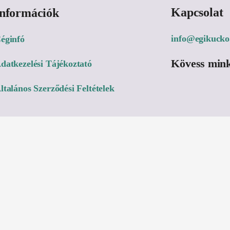
Kapcsolat
Információk
info@egikucko
éginfó
Kövess mink
datkezelési Tájékoztató
ltalános Szerződési Feltételek