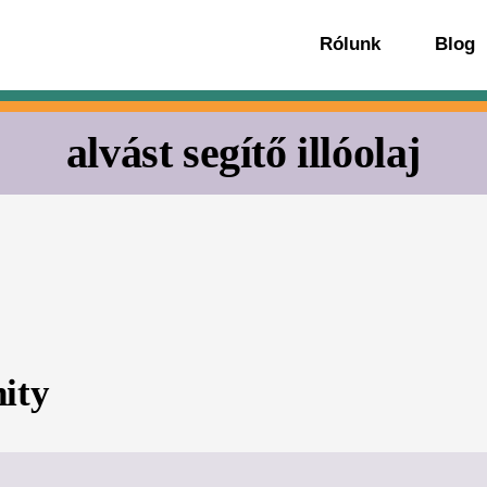
Rólunk
Blog
alvást segítő illóolaj
ity