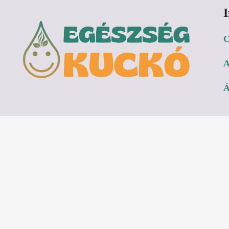
C
A
Á