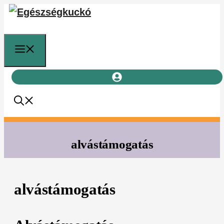
Kilépés
a
tartalomba
Menü
alvástámogatás
alvástámogatás