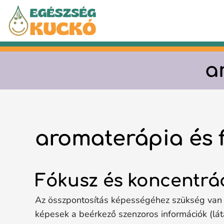
Kilépés
a
tartalomba
a
aromaterápia és 
Fókusz és koncentrá
Az összpontosítás képességéhez szükség van 
képesek a beérkező szenzoros információk (látá