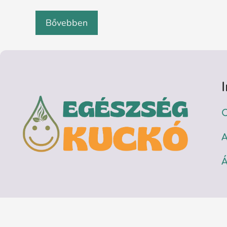
Bővebben
C
A
Á