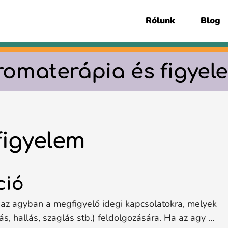
Rólunk
Blog
romaterápia és figyel
figyelem
ció
az agyban a megfigyelő idegi kapcsolatokra, melyek
s, hallás, szaglás stb.) feldolgozására. Ha az agy …