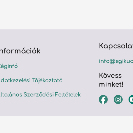
Kapcsola
Információk
info@egikuc
éginfó
Kövess
datkezelési Tájékoztató
minket!
ltalános Szerződési Feltételek