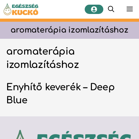
Kilépés
M
a
tartalomba
aromaterápia izomlazításhoz
aromaterápia
izomlazításhoz
Enyhítő keverék – Deep
Blue