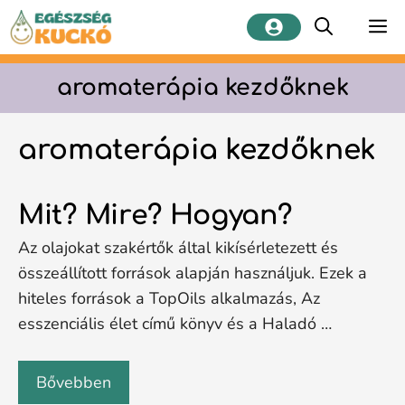
Kilépés
M
a
tartalomba
aromaterápia kezdőknek
aromaterápia kezdőknek
Mit? Mire? Hogyan?
Az olajokat szakértők által kikísérletezett és
összeállított források alapján használjuk. Ezek a
hiteles források a TopOils alkalmazás, Az
esszenciális élet című könyv és a Haladó …
Bővebben