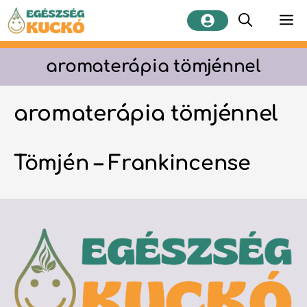
Kilépés
M
a
tartalomba
aromaterápia tömjénnel
aromaterápia tömjénnel
Tömjén – Frankincense