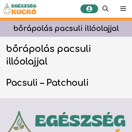
Kilépés
M
a
tartalomba
bőrápolás pacsuli illóolajjal
bőrápolás pacsuli
illóolajjal
Pacsuli – Patchouli