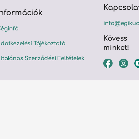
Kapcsola
Információk
info@egikuc
éginfó
Kövess
datkezelési Tájékoztató
minket!
ltalános Szerződési Feltételek