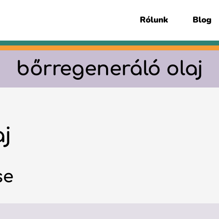
Rólunk
Blog
bőrregeneráló olaj
aj
se