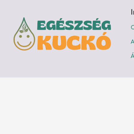
C
A
Á