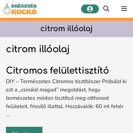
Kilépés
M
a
tartalomba
citrom illóolaj
citrom illóolaj
Citromos felülettisztító
DIY – Természetes Citromos tisztítószer Próbáld ki
ezt a „csináld magad” megoldást, hogy
természetes módon tisztítsd meg otthonod
felületeit, frissítő illattal. Hozzávalók: 60 ml fehér
…