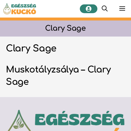
Kilépés
M
a
tartalomba
Clary Sage
Clary Sage
Muskotályzsálya – Clary
Sage