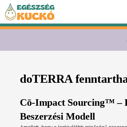
Kilépés
a
tartalomba
doTERRA fenntartha
Cō-Impact Sourcing™ – 
Beszerzési Modell