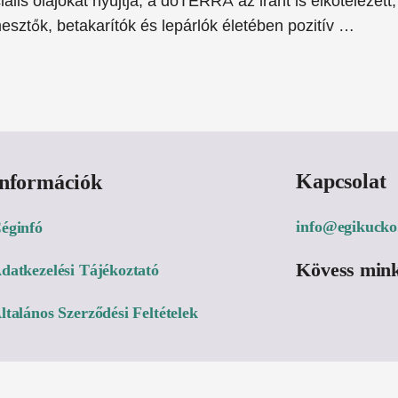
lis olajokat nyújtja, a doTERRA az iránt is elkötelezett,
esztők, betakarítók és lepárlók életében pozitív …
Kapcsolat
Információk
info@egikucko
éginfó
Kövess mink
datkezelési Tájékoztató
ltalános Szerződési Feltételek