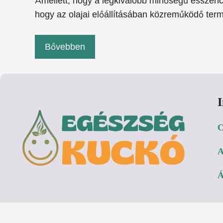
Amellett, hogy a legkiválóbb minőségű esszenciá
hogy az olajai előállításában közreműködő term
Bővebben
C
A
Á