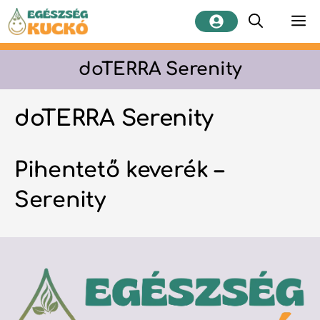
Kilépés
M
a
tartalomba
doTERRA Serenity
doTERRA Serenity
Pihentető keverék –
Serenity