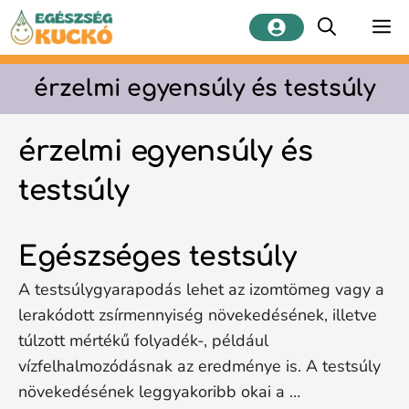
Kilépés
M
a
tartalomba
érzelmi egyensúly és testsúly
érzelmi egyensúly és
testsúly
Egészséges testsúly
A testsúlygyarapodás lehet az izomtömeg vagy a
lerakódott zsírmennyiség növekedésének, illetve
túlzott mértékű folyadék-, például
vízfelhalmozódásnak az eredménye is. A testsúly
növekedésének leggyakoribb okai a …