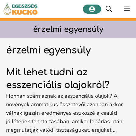
Kilépés
M
a
tartalomba
érzelmi egyensúly
érzelmi egyensúly
Mit lehet tudni az
esszenciális olajokról?
Honnan származnak az esszenciális olajok? A
növények aromatikus összetevői azonban akkor
válnak igazán eredményes eszközzé a család
jóllétének fenntartásában, amikor lepárlás után
megmutatják valódi tisztaságukat, erejüket …