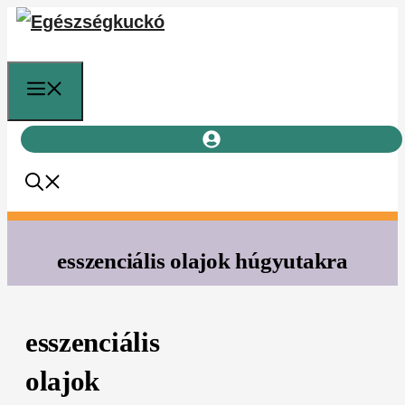
Kilépés
a
tartalomba
Menü
esszenciális olajok húgyutakra
esszenciális
olajok