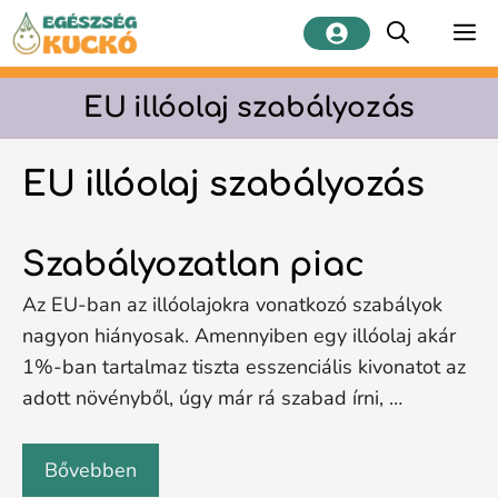
Kilépés
M
a
tartalomba
EU illóolaj szabályozás
EU illóolaj szabályozás
Szabályozatlan piac
Az EU-ban az illóolajokra vonatkozó szabályok
nagyon hiányosak. Amennyiben egy illóolaj akár
1%-ban tartalmaz tiszta esszenciális kivonatot az
adott növényből, úgy már rá szabad írni, …
Bővebben