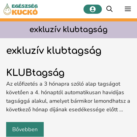
Kilépés
M
a
tartalomba
exkluzív klubtagság
exkluzív klubtagság
KLUBtagság
Az előfizetés a 3 hónapra szóló alap tagságot
követően a 4. hónaptól automatikusan havidíjas
tagsággá alakul, amelyet bármikor lemondhatsz a
következő hónap díjának esedékessége előtt …
Bővebben