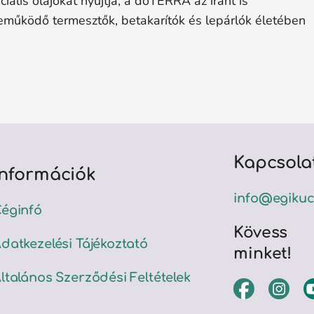
ális olajokat nyújtja, a doTERRA az iránt is
zreműködő termesztők, betakarítók és lepárlók életében
Kapcsola
Információk
info@egikuc
éginfó
Kövess
datkezelési Tájékoztató
minket!
ltalános Szerződési Feltételek