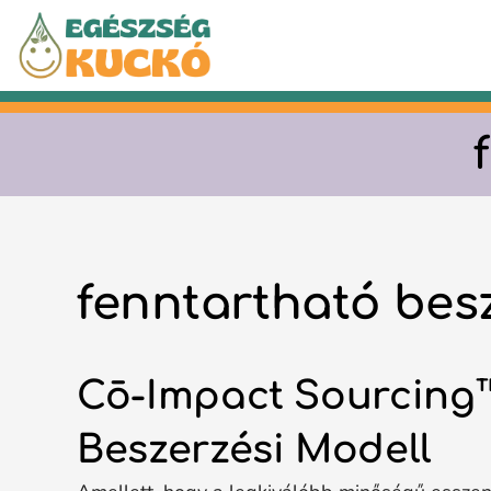
Kilépés
a
tartalomba
fenntartható bes
Cō-Impact Sourcing™
Beszerzési Modell