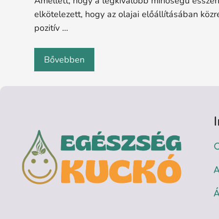
Amellett, hogy a legkiválóbb minőségű esszenci
elkötelezett, hogy az olajai előállításában kö
pozitív …
Bővebben
C
A
Á