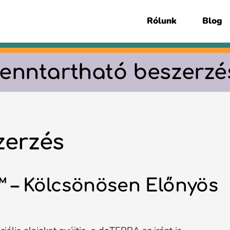
Rólunk
Blog
fenntartható beszerzé
zerzés
 – Kölcsönösen Előnyös