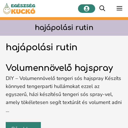
Kilépés
M
a
tartalomba
hajápolási rutin
hajápolási rutin
Volumennövelő hajspray
DIY – Volumennövelő tengeri sós hajspray Készíts
könnyed tengerparti hullámokat ezzel az
egyszerű, házi készítésű tengeri sós spray-vel,
amely tökéletesen segít textúrát és volument adni
…