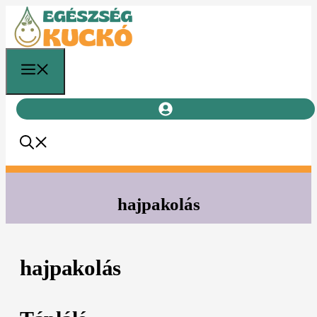
Kilépés
a
tartalomba
Menü
hajpakolás
hajpakolás